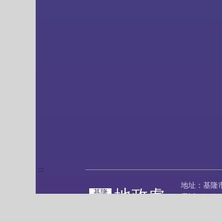
:::
地址：基隆
地政處
基隆
電話：(02)24
市政府
傳真：(02)2