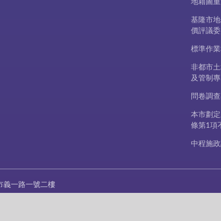
地籍圖重
基隆市地
價評議委
標準作業
非都市土
及管制專
問卷調查
本市劃定
條第1項
中程施政
市義一路一號二樓
20-1122 #2403~#2419
422-7791