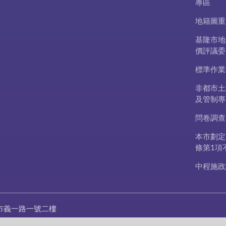
專區
地籍圖重
基隆市地
價評議委
標準作業
非都市土
及管制專
問卷調查
本市劃定
條第1項
中程施政
市義一路一號二樓
20-1122 #2403~#2419