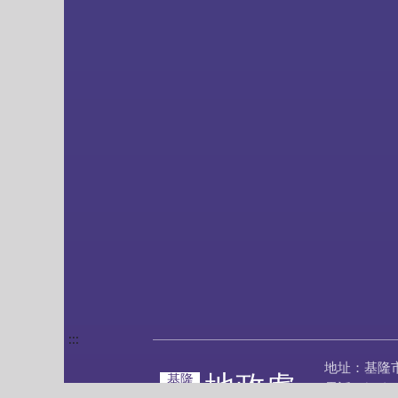
:::
地址：基隆
地政處
基隆
電話：(02)24
市政府