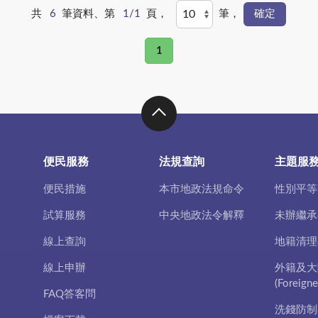
共
6
筆資料、第
1/1
頁，
筆，
1
便民服務
法規查詢
主題服
便民措施
本市地政法規命令
性別平等
試算服務
中央地政法令解釋
未辦繼承
線上查詢
地籍清理
線上申辦
外籍及大
(Foreigne
FAQ答客問
洗錢防制