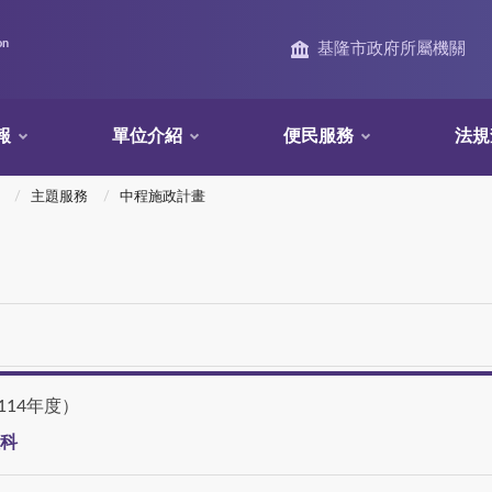
on
基隆市政府所屬機關
報
單位介紹
便民服務
法規
主題服務
中程施政計畫
114年度）
科