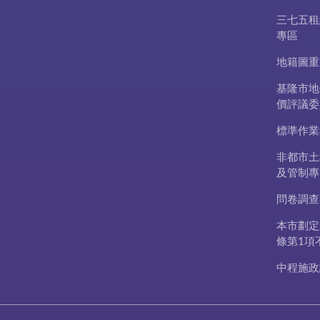
三七五租
專區
地籍圖重
基隆市地
價評議委
標準作業
非都市土
及管制專
問卷調查
本市劃定
條第1項
中程施政