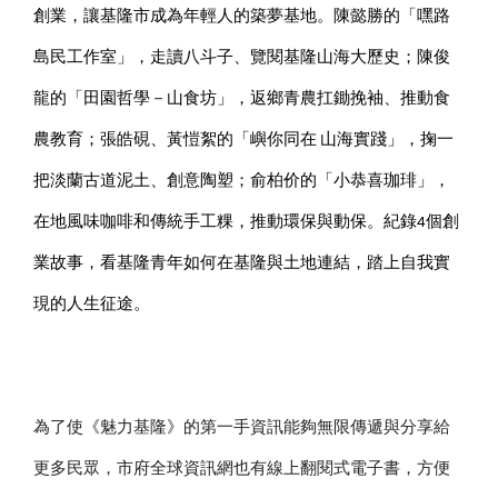
創業，讓基隆市成為年輕人的築夢基地。陳懿勝的「嘿路
島民工作室」，走讀八斗子、覽閱基隆山海大歷史；陳俊
龍的「田園哲學－山食坊」，返鄉青農扛鋤挽袖、推動食
農教育；張皓硯、黃愷絮的「嶼你同在 山海實踐」，掬一
把淡蘭古道泥土、創意陶塑；俞柏价的「小恭喜珈琲」，
在地風味咖啡和傳統手工粿
，
推動環保與動保。紀錄4個創
業故事，
看基隆青年如何在基隆與土地連結，踏上自我實
現的人生征途。
為了使《魅力基隆》的第一手資訊能夠無限傳遞與分享給
更多民眾，市府全球資訊網也有線上翻閱式電子書，方便