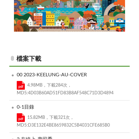
COVER
檔案下載
00 2023-KEELUNG-AU-COVER
4.98MB，下載284次，
MD5:4D03B60AD51FD83B8AF548C71D3D4894
0-1目錄
15.82MB，下載321次，
MD5:D3E132E4BE8659832C5B4031CFE685B0