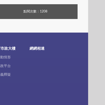
點閱次數：1208
新市政大樓
網網相連
推動情形
廉政平台
疑義釋疑