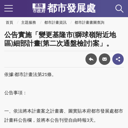
都市發展處
基隆
市政府
首頁
主題服務
都市計畫資訊
都市計畫書圖查詢
公告實施「變更基隆市(獅球嶺附近地
區)細部計畫(第二次通盤檢討)案」。
依據
:
都市計畫法第
21
條。
公告事項
：
一、依法將本計畫案之計畫書、圖實貼本府都市發展處都市
計畫科公告欄
，
並將本公告刊登自由時報
3
天。