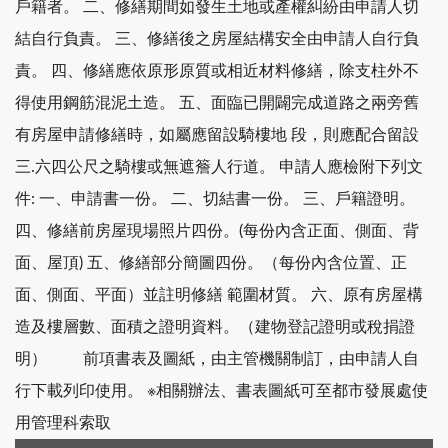
戶籍者。 二、修繕期間如發生土地或產權糾紛由申請人切
結自行負責。 三、修繕後之房屋結構安全由申請人自行負
責。 四、修繕應依原形原質或相近材料修繕，除支柱外不
得使用鋼筋混泥土造。 五、面臨已開闢完成道路之兩旁舊
有房屋申請修繕時，如屬應留設騎樓地 段，則應配合留設
三.六四公尺之騎樓或無遮簷人行道。 申請人應檢附下列文
件: 一、申請書一份。 二、切結書一份。 三、戶籍證明。
四、修繕前房屋現場照片四份。(每份內含正面、側面、背
面、屋頂) 五、修繕部分簡圖四份。（每份內含位置、正
面、側面、平面）並註明修繕 範圍材質。 六、原有房屋構
造及樓層數、面積之證明資料。（建物登記證明或稅捐證
明） 前項書表及圖紙，由主管機關制訂，由申請人自
行下載列印使用。 ※相關辦法、書表圖紙可至都市發展處使
用管理科索取