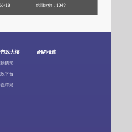
6/18
點閱次數：1349
新市政大樓
網網相連
推動情形
廉政平台
疑義釋疑