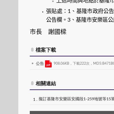
上述時間與地點於基隆
張貼處：
、基隆市政府公
1
公告欄。
、基隆市安樂區公
3
市長 謝國樑
檔案下載
公告
908.06KB，下載222次，MD5:B471B0E
相關連結
擬訂基隆市安樂區安國段1-259地號等1