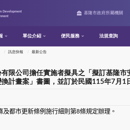
an Development
基隆市政府所屬機關
rnment
報
單位介紹
便民服務
法規查詢
訊息快報
最新公告
有限公司擔任實施者擬具之「擬訂基隆市安樂
換計畫案」書圖，並訂於民國115年7月1
條及都市更新條例施行細則第
條規定辦理。
8