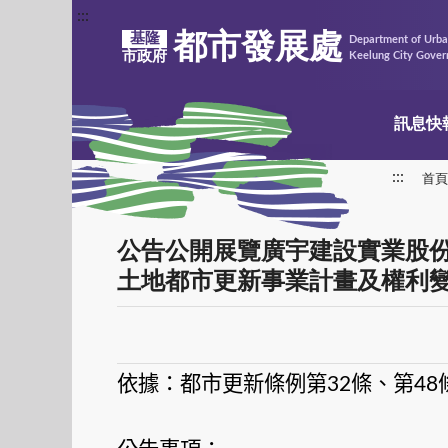
:::
都市發展處
基隆
Department of Urb
市政府
Keelung City Gove
訊息快
:::
首頁
公告公開展覽廣宇建設實業股份
土地都市更新事業計畫及權利變
依據：都市更新條例第
條、第
32
48