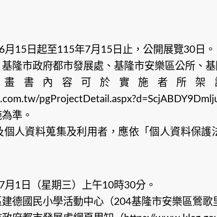
月
日起至
年
月
日止，公開展覽
日。
6
15
115
7
15
30
、基隆市政府都市發展處、基隆市安樂區公所、基
計畫書內容可於實施者所架
te.com.tw/pgProjectDetail.aspx?d=ScjABDY9
施為準。
及個人資料蒐集及利用者，應依「個人資料保護
月
日（星期三）上午
時
分。
7
1
10
30
區建德國民小學活動中心（
基隆市安樂區鶯歌
204