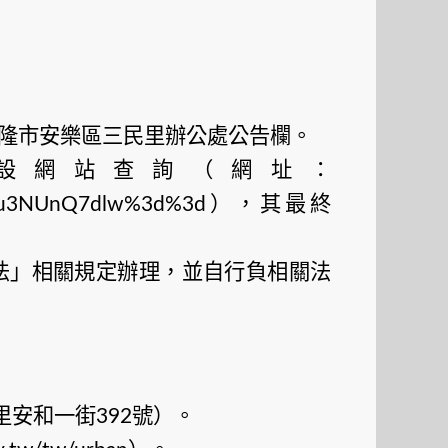
隆市安樂區三民里辦公處公告欄。
設網站查詢（網址：
），其最終
Dmlju3NUnQ7dlw%3d%3d
法」相關規定辦理，並自行負相關法
里安和一街
號）。
392