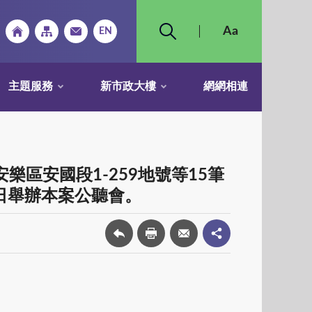
主題服務
新市政大樓
網網相連
區安國段1-259地號等15筆
日舉辦本案公聽會。