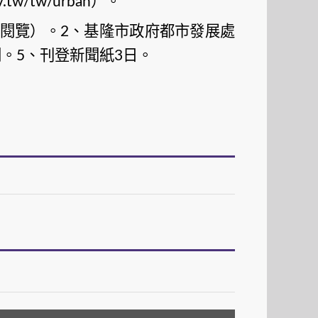
）。
v.tw/tw/urban
閱覽）。
、基隆市政府都市發展處
2
欄。
、刊登新聞紙
日。
5
3