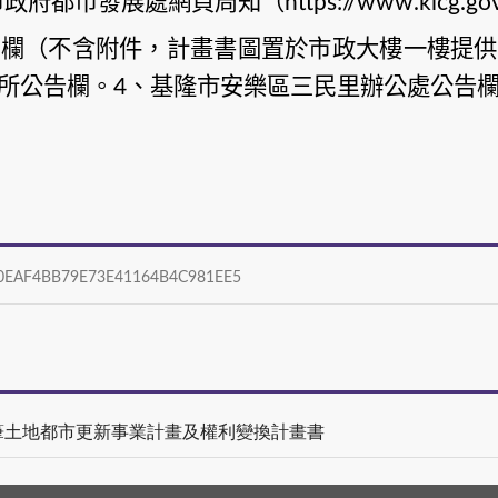
市政府都市發展處網頁周知（
https://www.klcg.go
告欄（不含附件，計畫書圖置於市政大樓一樓提供
所公告欄。
、基隆市安樂區三民里辦公處公告
4
AF4BB79E73E41164B4C981EE5
5筆土地都市更新事業計畫及權利變換計畫書