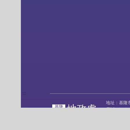
:::
地址：基隆
地政處
基隆
電話：(02)24
市政府
傳真：(02)2