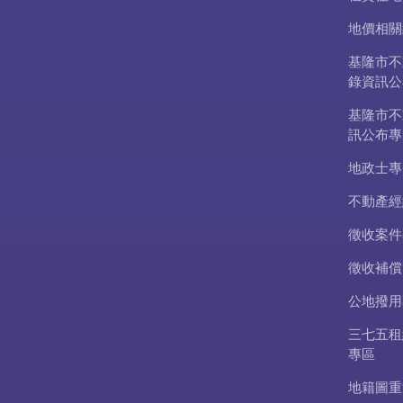
地價相關
基隆市不
錄資訊公
基隆市不
訊公布專
地政士專
不動產經
徵收案件
徵收補償
公地撥用
三七五租
專區
地籍圖重