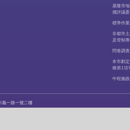
基隆市地
價評議委
標準作業
非都市土
及管制專
問卷調查
本市劃定
條第1項
中程施政
市義一路一號二樓
20-1122 #2403~#2419
422-7791