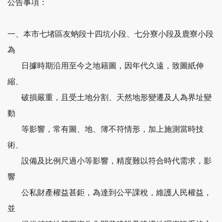
公告事項：
一、本市七堵區友蚋段十四坑小段、七分寮小段及鹿寮小段
為
日據時期沿用至今之地籍圖，因年代久遠，致圖紙伸
縮、
破損嚴重，且受土地分割、天然地形變遷及人為界址變
動
等影響，常有圖、地、簿不符情形，加上施測當時技
術、
設備及比例尺過小等影響，精度難以符合時代需求，影
響
公私財產權益甚鉅，為達到公平課稅，維護人民權益，
並