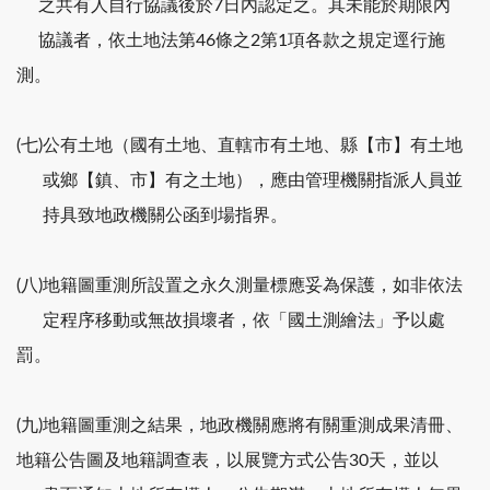
之共有人自行協議後於7日內認定之。其未能於期限內
協議者，依土地法第46條之2第1項各款之規定逕行施
測。
(七)公有土地（國有土地、直轄市有土地、縣【市】有土地
或鄉【鎮、市】有之土地），應由管理機關指派人員並
持具致地政機關公函到場指界。
(八)地籍圖重測所設置之永久測量標應妥為保護，如非依法
定程序移動或無故損壞者，依「國土測繪法」予以處
罰。
(九)地籍圖重測之結果，地政機關應將有關重測成果清冊、
地籍公告圖及地籍調查表，以展覽方式公告30天，並以