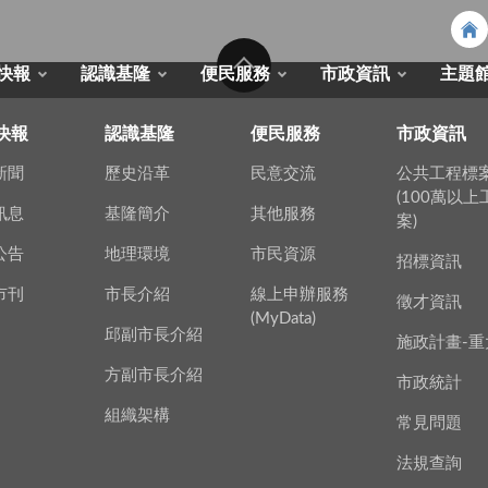
快報
認識基隆
便民服務
市政資訊
主題
快報
認識基隆
便民服務
市政資訊
新聞
歷史沿革
民意交流
公共工程標
(100萬以
訊息
基隆簡介
其他服務
案)
公告
地理環境
市民資源
招標資訊
市刊
市長介紹
線上申辦服務
徵才資訊
(MyData)
邱副市長介紹
施政計畫-重
方副市長介紹
市政統計
組織架構
常見問題
法規查詢