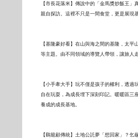
【市長花落米】傳說中的「金馬獎炒飯王」
親自探訪。這裡不只是一間食堂，更是展現
【基隆豪好看】在山與海之間的基隆，太平
等主題。由不同領域的導覽人帶領，讓旅人
【小手牽大手】
玩不僅是孩子的權利，透過
自在玩耍，為成長埋下深刻印記。
暖暖區三
養成的成長基地。
【鷄籠顧傳統】土地公託夢「想回家」？
乞