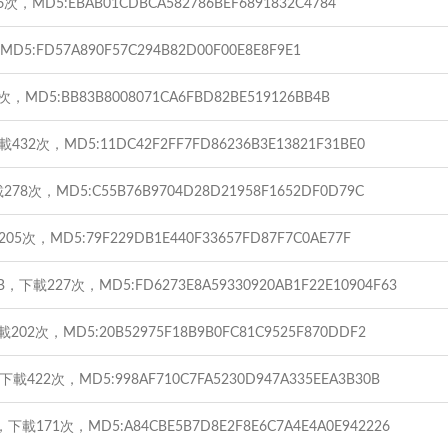
次，MD5:EBAB01CDBCA582786BEF6891832C4784
5:FD57A890F57C294B82D00F00E8E8F9E1
，MD5:BB83B8008071CA6FBD82BE519126BB4B
432次，MD5:11DC42F2FF7FD86236B3E13821F31BE0
278次，MD5:C55B76B9704D28D21958F1652DF0D79C
05次，MD5:79F229DB1E440F33657FD87F7C0AE77F
B，下載227次，MD5:FD6273E8A59330920AB1F22E10904F63
202次，MD5:20B52975F18B9B0FC81C9525F870DDF2
下載422次，MD5:998AF710C7FA5230D947A335EEA3B30B
，下載171次，MD5:A84CBE5B7D8E2F8E6C7A4E4A0E942226