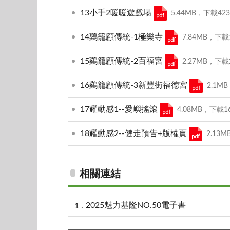
13小手2暖暖遊戲場
5.44MB，下載423次
14鷄籠顧傳統-1極樂寺
7.84MB，下載1
15鷄籠顧傳統-2百福宮
2.27MB，下載2
16鷄籠顧傳統-3新豐街福德宮
2.1MB
17耀動感1--愛嶼搖滾
4.08MB，下載16
18耀動感2--健走預告+版權頁
2.13M
相關連結
2025魅力基隆NO.50電子書