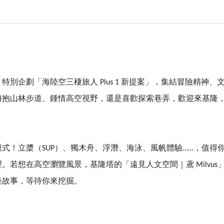
別企劃「海陸空三棲旅人 Plus 1 新提案」，集結冒險精神
擁抱山林步道、鍾情高空視野，還是喜歡探索巷弄，歡迎來基隆
式！立槳（SUP）、獨木舟、浮潛、海泳、風帆體驗……，值得
。若想在高空瀏覽風景，基隆塔的「遠見人文空間｜鳶 Milvu
隆故事，等待你來挖掘。