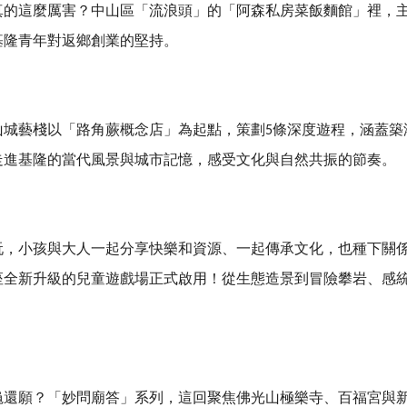
真的這麼厲害？中山區「流浪頭」的「阿森私房菜飯麵館」裡，
基隆青年對返鄉創業的堅持。
山城藝棧以「路角蕨概念店」為起點，策劃5條深度遊程，涵蓋築
走進基隆的當代風景與城市記憶，感受文化與自然共振的節奏。
玩，小孩與大人一起分享快樂和資源、一起傳承文化，也種下關
座全新升級的兒童遊戲場正式啟用！從生態造景到冒險攀岩、感
龜還願？
「妙問廟答」系列，這回聚焦佛光山極樂寺、百福宮與