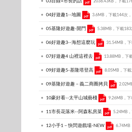
03目錄+市長的話
2038.43KB，下載176
04好遊趣1--地圖
3.6MB，下載144次，MD
05基隆好遊趣-開門
5.38MB，下載183次
06好遊趣3--海想這麼玩
31.54MB，下載
07好遊趣4 山裡這裡去
13.88MB，下載
09好遊趣5-基隆塔登高
8.05MB，下載2
09基隆好遊趣－義二商圈拷貝
2.02M
10豪好看--太平山城藝棧
9.26MB，下載
11市長花落米--阿森私房菜
5.24MB，
12小手1－快閃遊戲場-NEW
6.74MB