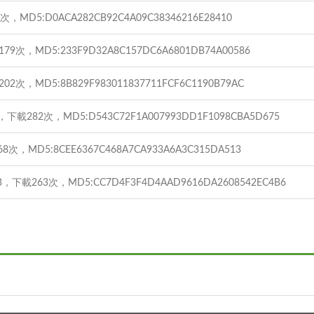
，MD5:D0ACA282CB92C4A09C38346216E28410
79次，MD5:233F9D32A8C157DC6A6801DB74A00586
02次，MD5:8B829F983011837711FCF6C1190B79AC
，下載282次，MD5:D543C72F1A007993DD1F1098CBA5D675
8次，MD5:8CEE6367C468A7CA933A6A3C315DA513
B，下載263次，MD5:CC7D4F3F4D4AAD9616DA2608542EC4B6