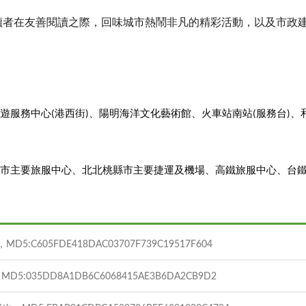
讀者在友善閱讀之際，回味城市熱鬧非凡的精彩活動，以及市政
遊服務中心
(
港西街
)
、陽明海洋文化藝術館、火車站南站
(
服務台
)
、
市主要旅服中心、北北桃縣市主要捷運及機場、高鐵旅服中心、台
D5:C605FDE418DAC03707F739C19517F604
D5:035DD8A1DB6C6068415AE3B6DA2CB9D2