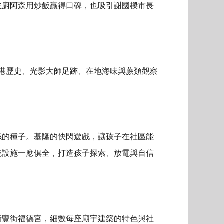
主廚阿森用炒飯贏得口碑，也吸引謝國樑市長
港歷史、光影大師足跡、在地海味與蕨類觀察
係的種子。基隆的快閃遊戲，讓孩子在社區能
統設施一應俱全，打造孩子探索、放電與自信
新豐街福德宮，細數每座廟宇建築的特色與社