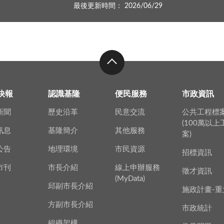
最後更新時間： 2026/06/29
快報
認識基隆
便民服務
市政資訊
新聞
歷史沿革
民意交流
公共工程標
(100萬以
訊息
基隆簡介
其他服務
案)
公告
地理環境
市民資源
招標資訊
市刊
市長介紹
線上申辦服務
徵才資訊
(MyData)
邱副市長介紹
施政計畫-重
方副市長介紹
市政統計
組織架構