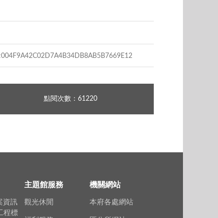
04F9A42C02D7A4B34DB8AB5B7669E12
點閱次數：61220
主題館服務
機關網站
案資訊
觀光休閒
本府各處網站
上工程標