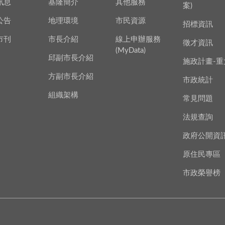
訊息
基隆簡介
其他服務
案)
公告
地理環境
市民資源
招標資訊
市刊
市長介紹
線上申辦服務
徵才資訊
(MyData)
邱副市長介紹
施政計畫-重
方副市長介紹
市政統計
組織架構
常見問題
法規查詢
政府公開資
原住民專區
市政榮譽榜