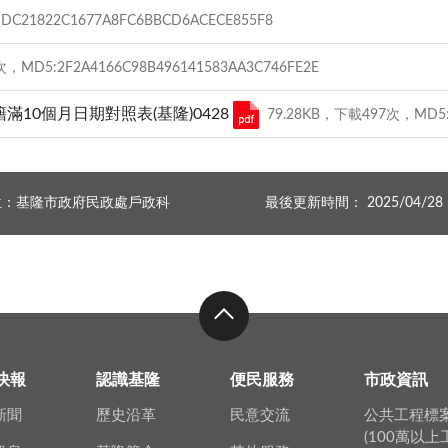
C21822C1677A8FC6BBCD6ACECE855F8
，MD5:2F2A4166C98B496141583AA3C746FE2E
10個月日期對照表(基隆)0428
79.28KB，下載497次，MD5:0
位：基隆市政府民政處戶政科
最後更新時間： 2025/04/28
快報
認識基隆
便民服務
市政資訊
新聞
歷史沿革
民意交流
公共工程標
(100萬以