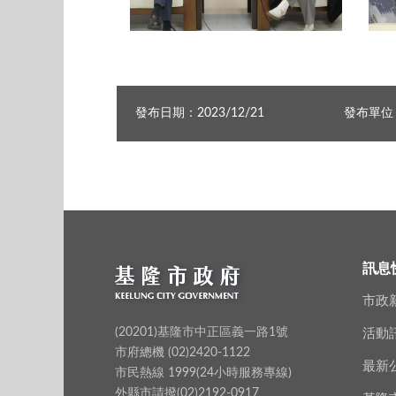
基隆Podcast介紹冬至傳統習俗與吃湯圓秘訣三
冬至傳統習俗你知道幾個 酒窩由來竟然跟酒有關
發布日期：2023/12/21
發布單位
訊息
市政
(20201)基隆市中正區義一路1號
活動
市府總機 (02)2420-1122
最新
市民熱線 1999(24小時服務專線)
外縣市請撥(02)2192-0917