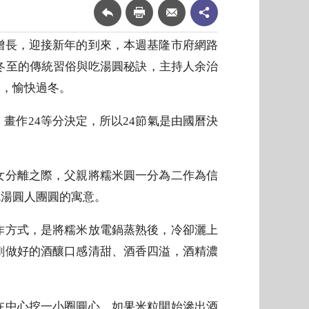
增長，迎接新年的到來，本週基隆市府網路
紹冬至的傳統習俗與吃湯圓秘訣，主持人余治
福，愉快過冬。
畫作24等分決定，所以24節氣是由國曆決
女分離之際，父親將糯米圓一分為二作為信
吃湯圓人團圓的寓意。
作方式，是將糯米放電鍋蒸熟後，冷卻灑上
剛做好的酒釀口感清甜、酒香四溢，酒精濃
在中心挖一小圈圓心，如果米粒開始滲出酒