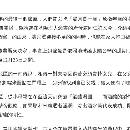
年的最後一個節氣，人們常以吃「湯圓長一歲」象徵年歲的
檔期提前開播，邀請曾在基隆海大念書的產發處同仁許又今，介
酒窩」的由來，讓民眾迎接冬至的的同時，也能在家大飽口
農曆來決定，事實上24節氣是依照地球繞太陽公轉的週期，
12月23日之間。
地區的一件傳說，相傳一對夫妻因窮苦必須賣掉女兒，在父
會將糯米圓貼在門環上，以盼能找到自己父親，後人便有了
區，從小母親在冬至這天都會煮「酒釀湯圓」。而酒釀的製
壁旁觀察，如果順利米粒逐漸濕潤，滲出酒水就代表成功。
溫補的特性。
，常用陶罐來製作，古人會在容器裝入蒸熟糯米的過程中，