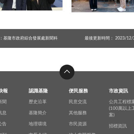
冬至傳統習俗你知道幾個 酒窩由來竟然跟酒有關二
：基隆市政府綜合發展處新聞科
最後更新時間： 2023/12/
快報
認識基隆
便民服務
市政資訊
新聞
歷史沿革
民意交流
公共工程標
(100萬以
訊息
基隆簡介
其他服務
案)
公告
地理環境
市民資源
招標資訊