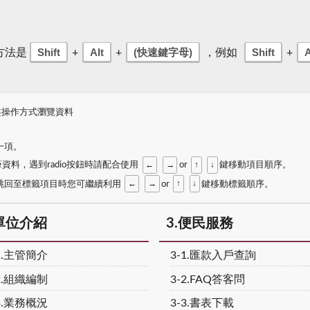
Shift
Alt
(快速鍵字母)
Shift
A
用方法是
+
+
，例如
+
盤操作方式瀏覽資料
一項。
←
→
↑
↓
資料，遇到radio按鈕時請配合使用
or
鍵移動項目順序。
←
→
↑
↓
料；當跳回至標籤項目時您可繼續利用
or
鍵移動標籤順序。
.單位介紹
3.便民服務
1.主管簡介
3-1.匯款入戶查詢
2.組織編制
3-2.FAQ答客問
3.業務概況
3-3.書表下載