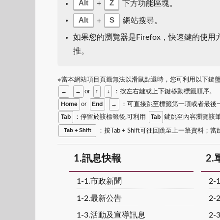
Alt
Z
+
下方功能區塊。
Alt
S
+
網站搜尋。
如果您的瀏覽器是Firefox，快速鍵的使
推。
※當本網站項目頁籤無法以滑鼠點選時，您可利用以下鍵
←
→
↑
↓
or
：按左右鍵或上下鍵移動標籤順序。
Home
End
→
or
：可直接跳至標籤第一項或者最後
Tab
Tab
：停留於該標籤後,可利用
鍵跳至內容瀏覽該筆
Tab + Shift
：按Tab + Shift可往回跳至上一筆資
1.訊息快報
2
1-1.市政新聞
2-
1-2.最新公告
2-
1-3.活動及宣導訊息
2-