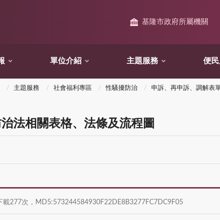
基隆市政府所屬機關
報
單位介紹
主題服務
便民
主題服務
社會福利專區
性騷擾防治
申訴、再申訴、調解表
擾防治法相關表格、法條及流程圖
下載277次，MD5:573244584930F22DE8B3277FC7DC9F05