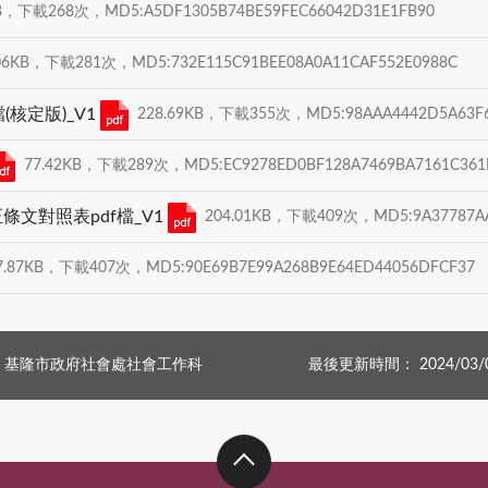
B，下載268次，MD5:A5DF1305B74BE59FEC66042D31E1FB90
06KB，下載281次，MD5:732E115C91BEE08A0A11CAF552E0988C
核定版)_V1
228.69KB，下載355次，MD5:98AAA4442D5A63F6
77.42KB，下載289次，MD5:EC9278ED0BF128A7469BA7161C361
條文對照表pdf檔_V1
204.01KB，下載409次，MD5:9A37787AA
7.87KB，下載407次，MD5:90E69B7E99A268B9E64ED44056DFCF37
：基隆市政府社會處社會工作科
最後更新時間： 2024/03/