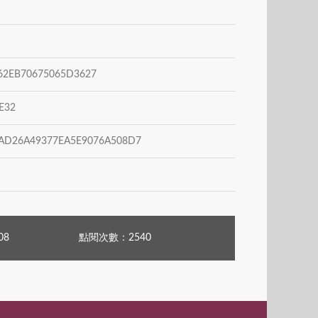
2EB70675065D3627
E32
D26A49377EA5E9076A508D7
08
點閱次數：2540