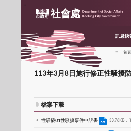
:::
社會處
基隆
Department of Social Affairs
市政府
Keelung City Government
訊息快
:::
首頁
113年3月8日施行修正性騷
檔案下載
性騷擾01性騷擾事件申訴書
33.76KB，