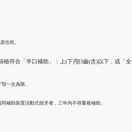
上原住民。
檢符合「半口補助」：上(下)顎3
齒
(
含
)
以下，或「全
下顎一次為限。
相同補助裝置活動式假牙者，三年內不得重複補助。