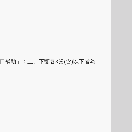
口補助」：上、下顎各
3
齒
(
含
)
以下者為