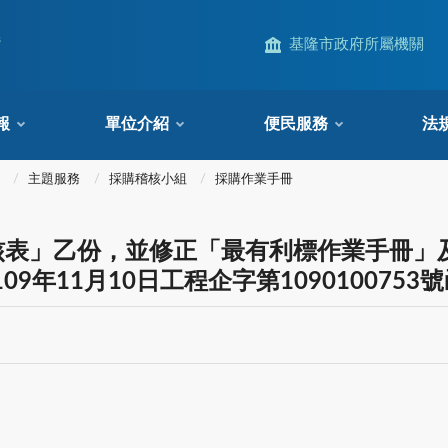
s
基隆市政府所屬機關
報
單位介紹
便民服務
法
主題服務
採購稽核小組
採購作業手冊
核表」乙份，並修正「最有利標作業手冊」
9年11月10日工程企字第1090100753