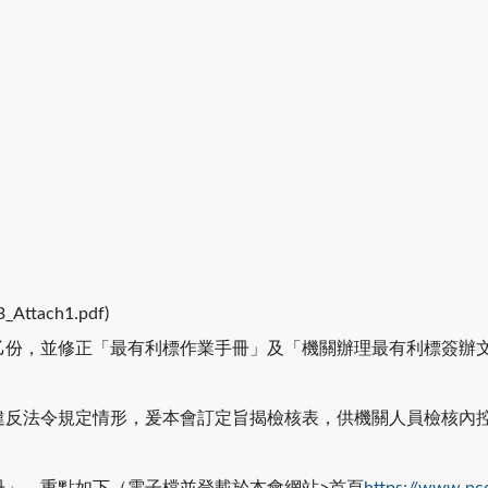
ttach1.pdf)
乙份，並修正「最有利標作業手冊」及「機關辦理最有利標簽辦
違反法令規定情形，爰本會訂定旨揭檢核表，供機關人員檢核內
冊」，重點如下（電子檔並登載於本會網站>首頁
https://www.pc