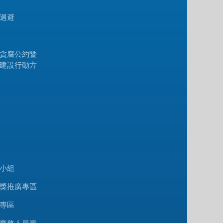
迴避
貪腐公約暨
建設行動方
小組
獎推廣專區
專區