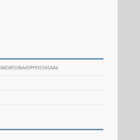
8D8F03BA43999315A1AA6