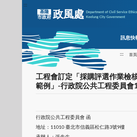
:::
政風處
基隆
Department of Civil Service Ethic
市政府
Keelung City Government
訊息快
:::
首頁
工程會訂定「採購評選作業檢
範例」-行政院公共工程委員會10
行政院公共工程委員會 函
地址：11010 臺北市信義區松仁路3號9樓
承辦人：張先生