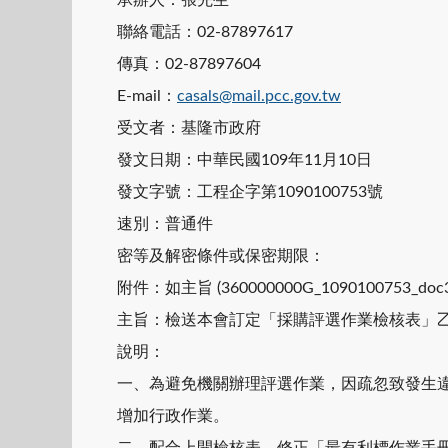
聯絡電話：02-87897617
傳真：02-87897604
E-mail：
casals@mail.pcc.gov.tw
受文者：基隆市政府
發文日期：中華民國109年11月10日
發文字號：工程企字第1090100753號
速別：普通件
密等及解密條件或保密期限：
附件：如主旨 (360000000G_1090100753_doc3_A
主旨：檢送本會訂定「採購評選作業檢核表」
說明：
一、為避免機關辦理評選作業，因疏忽致發生
增加行政作業。
二、配合上開檢核表，修正「最有利標作業手