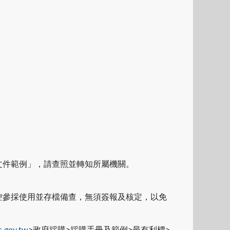
文件範例」，請查照並轉知所屬機關。
控參採使用並存檔備查，無須簽報及核定，以免
c.gov.tw
>政府採購>採購手冊及範例>最有利標>