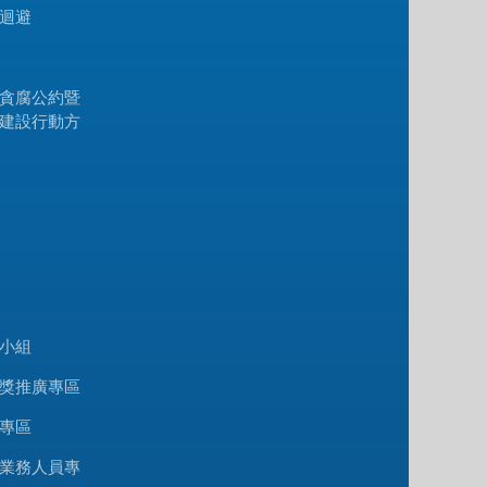
迴避
貪腐公約暨
建設行動方
小組
獎推廣專區
專區
業務人員專