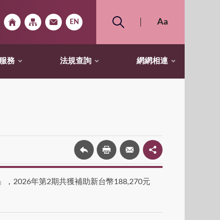
服務
法規查詢
網網相連
26年第2期共獲補助新台幣188,270元