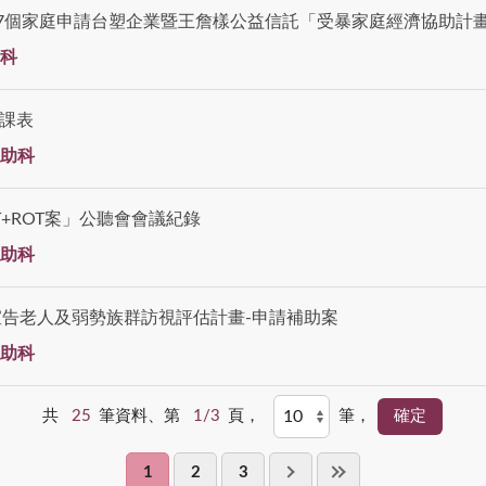
個家庭申請台塑企業暨王詹樣公益信託「受暴家庭經濟協助計畫」，2
科
月課表
助科
+ROT案」公聽會會議紀錄
助科
告老人及弱勢族群訪視評估計畫-申請補助案
助科
共
25
筆資料、第
1/3
頁，
筆，
1
2
3