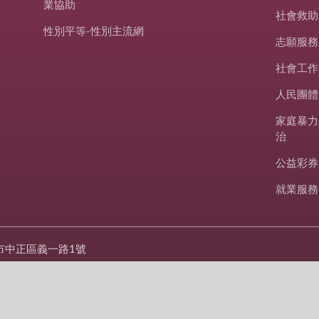
業協助
社會救助
性別平等-性別主流網
志願服務
社會工作
人民團體
家庭暴力
治
公益彩券
就業服務
市中正區義一路1號
420-1122
427-2620