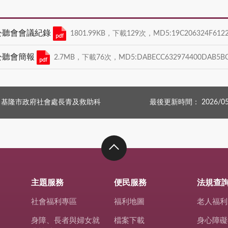
」公聽會會議紀錄
1801.99KB，下載129次，MD5:19C206324F6122
公聽會簡報
2.7MB，下載76次，MD5:DABECC632974400DAB5BC
：基隆市政府社會處長青及救助科
最後更新時間： 2026/05
主題服務
便民服務
法規查
社會福利專區
福利地圖
老人福利
身障、長者與婦女就
檔案下載
身心障礙