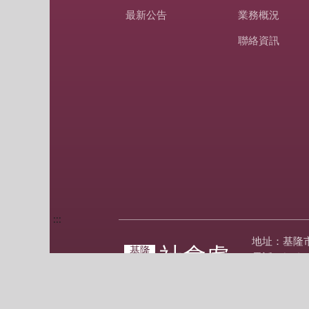
最新公告
業務概況
聯絡資訊
:::
地址：基隆
社會處
基隆
電話：(02)2
市政府
傳真：(02)2