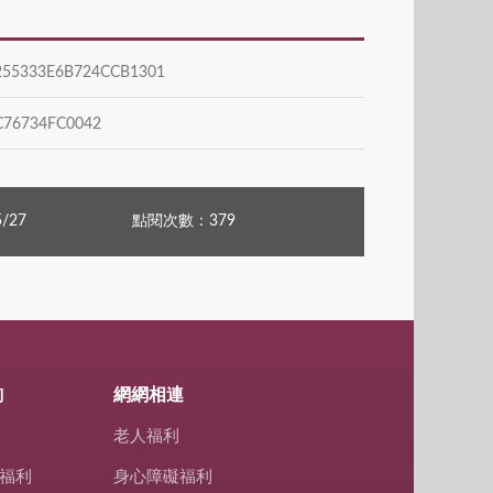
55333E6B724CCB1301
76734FC0042
/27
點閱次數：379
詢
網網相連
老人福利
福利
身心障礙福利