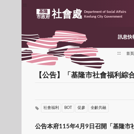
:::
社會處
基隆
Department of Social Affairs
市政府
Keelung City Government
訊息快
:::
首頁
【公告】「基隆市社會福利綜合
社會福利
BOT
促參
全齡共融
公告本府115年4月9日召開「基隆