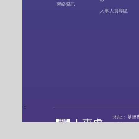
聯絡資訊
人事人員專區
:::
地址：基隆
人事處
基隆
電話：(02)2
市政府
傳真：(02)2