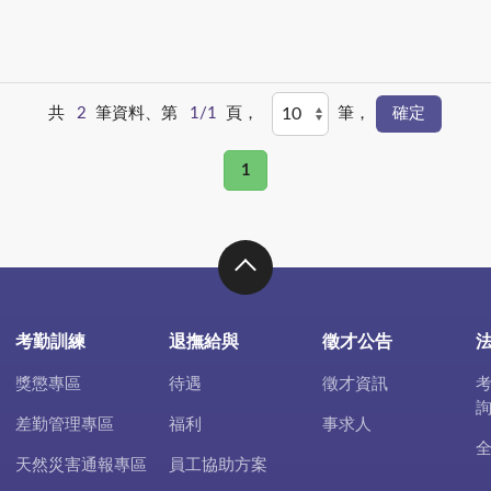
共
2
筆資料、第
1/1
頁，
筆，
1
考勤訓練
退撫給與
徵才公告
獎懲專區
待遇
徵才資訊
差勤管理專區
福利
事求人
天然災害通報專區
員工協助方案