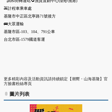
   調和街轉運站🔁漁貨直銷中心(碧砂漁港)
🚕計程車乘車處
基隆市中正區北寧路71號後方
🚌大眾運輸
基隆市區-103、104、791公車
台北市區-1579國道客運
更多精彩內容及活動資訊請持續鎖定【潮嚮・山海基隆】官
方臉書粉絲專頁
圖片列表