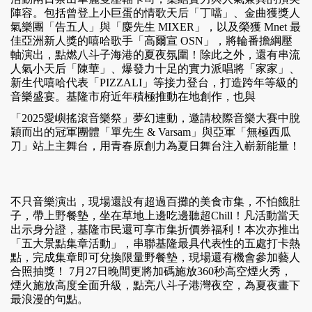
陣容。包括曾登上小巨蛋的情歌天后「丁噹」、金曲獲獎人
氣樂團「告五人」與「麋先生 MIXER」，以及榮獲 Mnet 最
佳亞洲新人獎的嘻哈歌手「高爾宣 OSN」，將輪番擔綱壓
軸演出，點燃八斗子海港的夏夜氛圍！除此之外，還有串流
人氣小天后「陳華」、爆發力十足的實力派唱將「家家」、
新生代嘻哈代表「PIZZALI」等接力登台，打造跨年等級的
音樂盛宴。基隆市府近年積極推動在地創作，也與
「2025愛嶼搖滾音樂祭」夢幻連動，邀請校際音樂大賽中脫
穎而出的冠軍團體「單先生 & Varsam」與亞軍「無極西瓜
刀」站上主舞台，用青春原創力為夏日舞台注入嶄新能量！
不只音樂演出，現場還設有超過百攤的美食市集，不怕餓肚
子，帶上野餐墊，坐在草地上邊吃邊聽超Chill！凡活動當天
出示身分證，基隆市民還可享市集折價券福利！本次亦推出
「五大景點集章活動」，串聯基隆最具代表性的五處打卡熱
點，完成集章即可兌換限量野餐墊，現場還有機會參加藝人
合照抽獎！ 7月27日晚間更將加碼施放360秒高空煙火秀，
煙火施放高度全面升級，點亮八斗子港灣夜空，為夏夜畫下
最浪漫的句點。