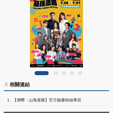
S__109682718
相關連結
【潮嚮・山海基隆】官方臉書粉絲專頁