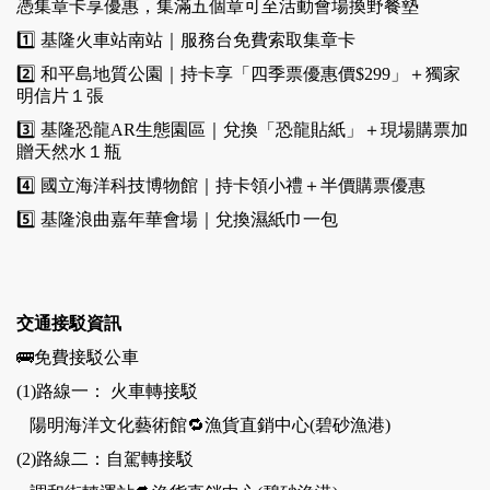
憑集章卡享優惠，集滿五個章可至活動會場換野餐墊
1️⃣ 基隆火車站南站｜服務台免費索取集章卡
2️⃣ 和平島地質公園｜持卡享「四季票優惠價$299」＋獨家
明信片１張
3️⃣ 基隆恐龍AR生態園區｜兌換「恐龍貼紙」＋現場購票加
贈天然水１瓶
4️⃣ 國立海洋科技博物館｜持卡領小禮＋半價購票優惠
5️⃣ 基隆浪曲嘉年華會場｜兌換濕紙巾一包 
交通接駁資訊
🚌免費接駁公車
(1)路線一： 火車轉接駁
   陽明海洋文化藝術館🔁漁貨直銷中心(碧砂漁港)
(2)路線二：自駕轉接駁