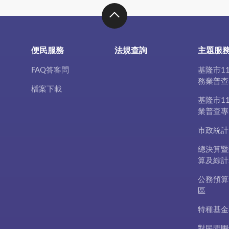
便民服務
法規查詢
主題服
FAQ答客問
基隆市1
務業普查
檔案下載
基隆市1
業普查專
市政統計
總決算暨
算及綜計
公務預算
區
特種基金
對民間團