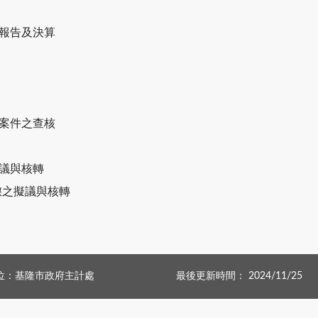
計報告及決算
代案件之查核
擬議與核轉
懲之擬議與核轉
位：基隆市政府主計處
最後更新時間： 2024/11/25