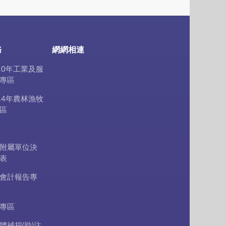
務
網網相連
10年工業及服
專區
14年農林漁牧
區
附屬單位決
表
會計報告專
專區
體補捐(助)注