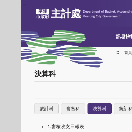
:::
主計處
基隆
Department of Budget, Accounting
市政府
Keelung City Government
訊息快
:::
首頁
決算科
歲計科
會審科
決算科
統計
1.審核收支日報表