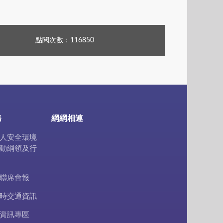
點閱次數：116850
務
網網相連
人安全環境
動綱領及行
聯席會報
時交通資訊
資訊專區