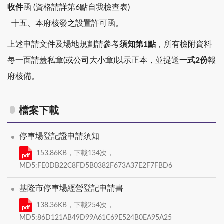
收件
函 (資格請詳第6點自我檢查表)
十五、本府核發之設置許可函。
上述申請文件及場地規劃請參考
須知第
1
點
，所有檢附資料
每一面請蓋私章
(
或公司大小章
)
以示正本，並提送
一式
2
份
報
府核備。
檔案下載
停車場登記證申請須知
153.86KB，下載134次，
MD5:FE0DB22C8FD5B0382F673A37E2F7FBD6
基隆市停車場經營登記申請書
138.36KB，下載254次，
MD5:86D121AB49D99A61C69E524B0EA95A25