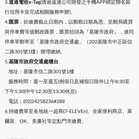
3.
遠通電收e-Tag
(透過遠通公司開發之手機APP綁定聯名銀
行信用卡並完成相關服務申辦)。
4.
匯票
，於繳費截止日期內，以郵戳日期為憑。至郵局購買
與停車費等值郵政匯票，匯票抬頭為『基隆市政府』，連同
停車單郵寄至「基隆市政府交通處」（202基隆市中正區信
二路301號1樓）辦理繳納。
5.
基隆市政府交通處櫃台
地址：基隆市信二路301號1樓
服務時間：週一至週五(例假日及補假日除外)上午8:30至
下午5:30(中午12:30至13:30休息)
電話：(02)24258236#288
6.持繳費單至各地統一超商(7-ELEVEn)、全家便利商店、萊
爾富、OK、美廉社等定點門市繳費。