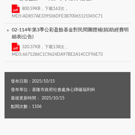
800.59KB，下載163次，
MD5:AD857AE339506DFE3B70065121045C71
02-114年第3季公彩盈餘基金對民間團體補(捐)助經費明
細表(公告)
320.37KB，下載138次，
MD5:6671286C1C9624DA97BE2A14CCF96E73
發布日期：2025/10/15
發布單位：基隆市政府社會處身心障礙福利科
最後更新時間： 2025/10/15
點閱次數：1106