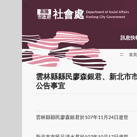
:::
社會處
基隆
Department of Social Affairs
市政府
Keelung City Government
訊息快
:::
首頁
雲林縣縣民廖森銀君、新北市
公告事宜
雲林縣縣民廖森銀君於107年11月24日逝世
新北市市民呂清水君於107年10月17日逝世