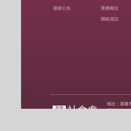
最新公告
業務概況
聯絡資訊
:::
地址：基隆
社會處
基隆
電話：(02)2
市政府
傳真：(02)2