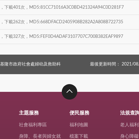
B，下載401次，MD5:81CC71016A3C0BD421324A94C0D281F7
B，下載262次，MD5:668DFACD2405908B282A2A808B722735
B，下載327次，MD5:FEF0D4ADAF3107707C700B382EAF9897
基隆市政府社會處婦幼及救助科
最後更新時間： 2021/08
主題服務
便民服務
法規查
社會福利專區
福利地圖
老人福利
身障、長者與婦女就
檔案下載
身心障礙