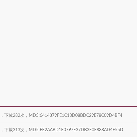
B，下載282次，MD5:6414379FE1C13D08BDC29E78C09D4BF4
B，下載313次，MD5:EE2AABD1E0797E37DB3E0E888AD4F55D