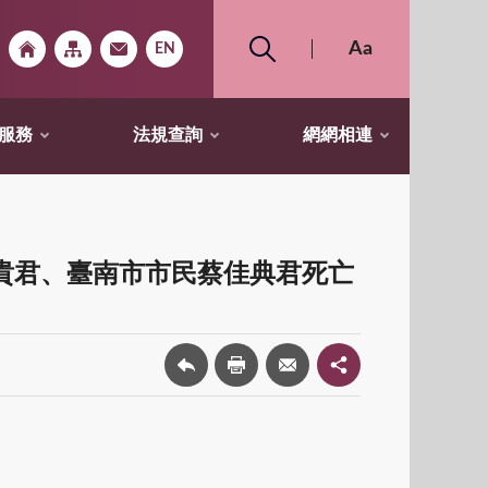
服務
法規查詢
網網相連
貴君、臺南市市民蔡佳典君死亡