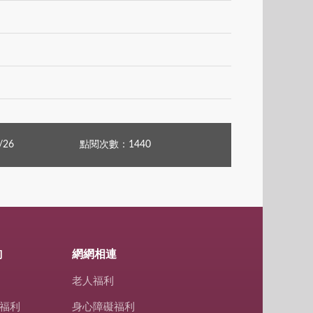
/26
點閱次數：1440
詢
網網相連
老人福利
福利
身心障礙福利