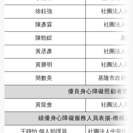
徐鈺強
社團法人基
陳彥霖
社團法人基
陳勁鋐
基隆
黃丞彥
社團法人基
黃勝明
社團法人基
簡數美
基隆市政府社
優良身心障礙照顧者獎
黃龍會
社團法人基
績優身心障礙服務人員表揚-機構及
王靜怡 個人助理員
社團法人中華民國