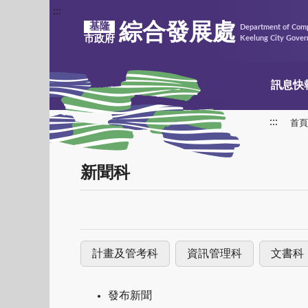
:::
綜合發展處
基隆
Department of Com
市政府
Keelung City Gove
訊息快
:::
首頁
新聞科
計畫及管考科
資訊管理科
文書科
發布新聞