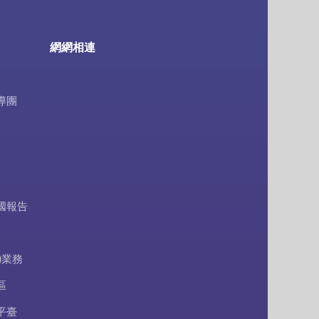
網網相連
導團
國報告
)業務
區
平臺