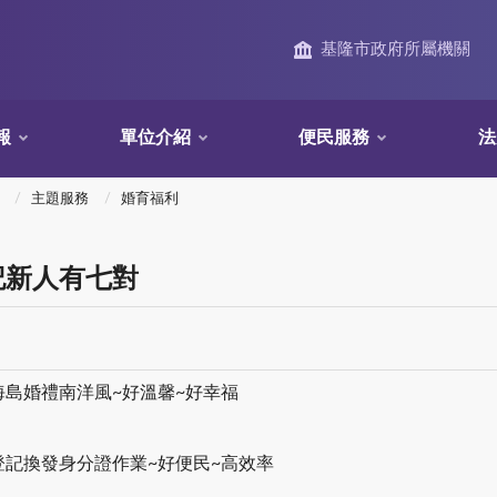
基隆市政府所屬機關
報
單位介紹
便民服務
法
主題服務
婚育福利
記新人有七對
島婚禮南洋風~好溫馨~好幸福
記換發身分證作業~好便民~高效率