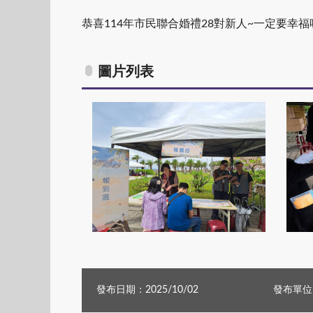
恭喜114年市民聯合婚禮28對新人~一定要幸福喔
圖片列表
739976_0
發布日期：2025/10/02
發布單位