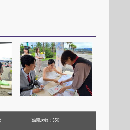
739975_0
2
點閱次數：350