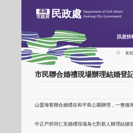
:::
民政處
基隆
Department of Civil Affairs
市政府
Keelung City Government
訊息快
:::
首頁
市民聯合婚禮現場辦理結婚登
山盟海誓聯合婚禮在和平島公園辦理，一整個海
中正戶所同仁至婚禮現場為七對新人辦理結婚登