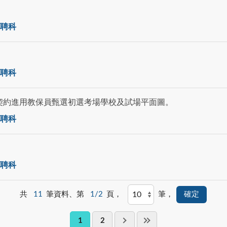
聘科
聘科
園契約進用教保員甄選初選考場學校及試場平面圖。
聘科
聘科
共
11
筆資料、第
1/2
頁，
筆，
1
2