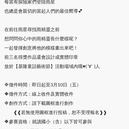
每當有探險家們登陸雨星
也總是會親切的當起人們的最佳嚮導💕
在前往雨星尋找雨精靈之前
想問問你心中的雨精靈長什麼樣呢？
一起發揮創意將他的模樣畫出來吧！
前三名得獎作品還會設計成實體印章
放於【基隆童話藝術節】活動場域內哦♥(´∀` )人
🔷徵件時間：即日起至3月10日（五）
🔶徵件方式：線上收件及實體收件
🔷創作方式：請下載圖框進行創作
❰❰若無使用圖框進行投稿，恕不受理報名❱❱
🔶參賽資格：就讀國小（含）以下皆可參與