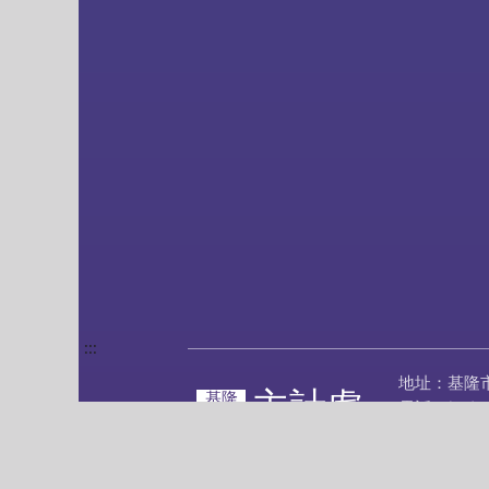
:::
地址：基隆
主計處
基隆
電話：(02)2
市政府
傳真：(02)2