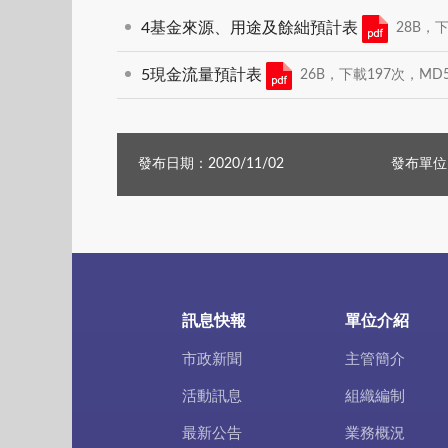
4基金來源、用途及餘絀預計表
28B，下載
5現金流量預計表
26B，下載197次，MD5:A
發布日期：2020/11/02
發布單位
訊息快報
單位介紹
市政新聞
主管簡介
活動訊息
組織編制
最新公告
業務概況