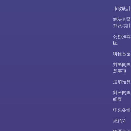
市政統計
總決算暨
算及綜計
公務預算
區
特種基金
對民間團
意事項
追加預算
對民間團
細表
中央各部
總預算