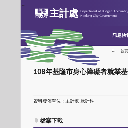
:::
主計處
基隆
Department of Budget, Accounting
市政府
Keelung City Government
訊息快
:::
首頁
108年基隆市身心障礙者就業
資料發佈單位：主計處 歲計科
檔案下載