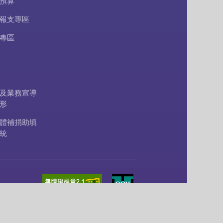
預算
報支專區
專區
及業務宣導
形
體補捐助填
統