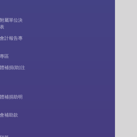
附屬單位決
表
會計報告專
專區
體補捐(助)注
體補捐助明
會補助款