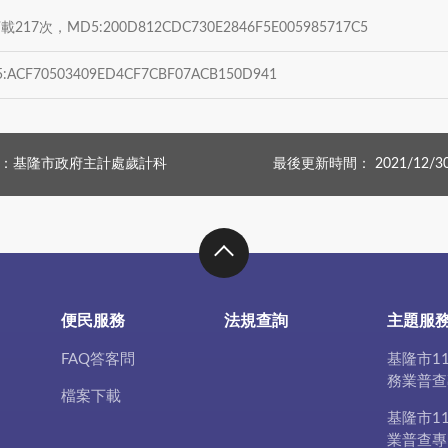
217次，MD5:200D812CDC730E2846F5E005985717C5
CF70503409ED4CF7CBF07ACB150D941
：基隆市政府主計處歲計科
最後更新時間： 2021/12/3
便民服務
法規查詢
主題服
FAQ答客問
基隆市1
務業普查
檔案下載
基隆市1
業普查專