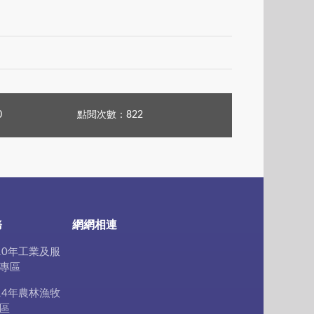
0
點閱次數：822
務
網網相連
10年工業及服
專區
14年農林漁牧
區