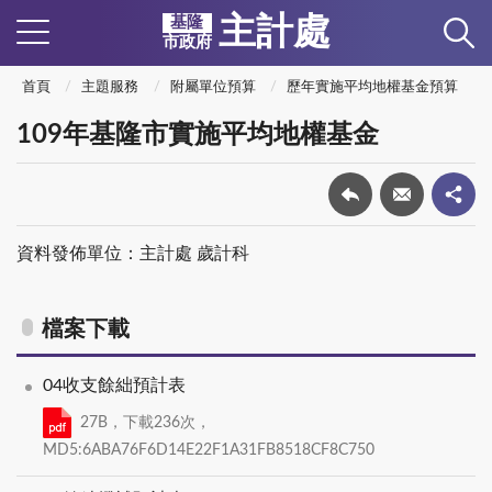
主計處
基隆
市政府
首頁
主題服務
附屬單位預算
歷年實施平均地權基金預算
109年基隆市實施平均地權基金
資料發佈單位：主計處 歲計科
檔案下載
04收支餘絀預計表
27B，下載236次，
MD5:6ABA76F6D14E22F1A31FB8518CF8C750