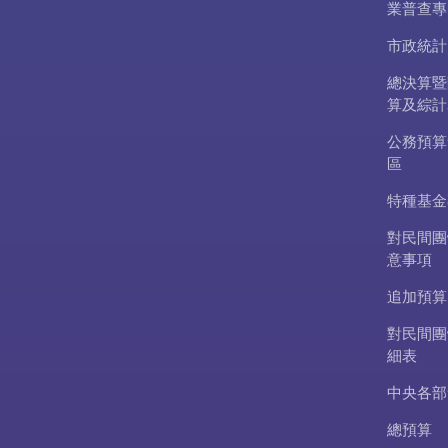
業普查專
市政統計
總決算暨
算及綜計
公務預算
區
特種基金
對民間團
意事項
追加預算
對民間團
細表
中央各部
總預算