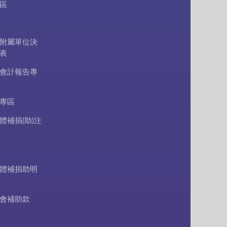
區
附屬單位決
表
會計報告專
專區
體補捐(助)注
體補捐助明
會補助款