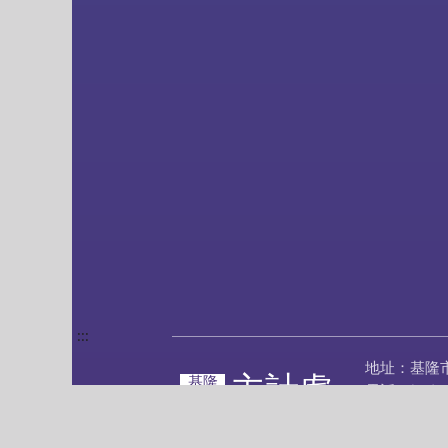
:::
地址：基隆
主計處
基隆
電話：(02)2
市政府
傳真：(02)2