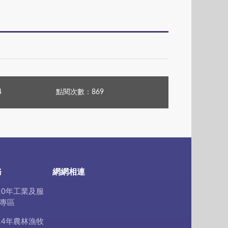
4
點閱次數：869
務
網網相連
10年工業及服
專區
14年農林漁牧