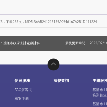
KB，下載285次，MD5:B6AB241215159A0946167A2B1D491224
：基隆市政府主計處歲計科
最後更新時間： 2022/02/1
便民服務
法規查詢
主題服
FAQ答客問
基隆市1
務業普查
檔案下載
基隆市1