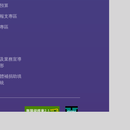
預算
報支專區
專區
及業務宣導
形
體補捐助填
統