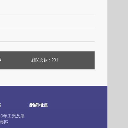
3
點閱次數：901
務
網網相連
10年工業及服
專區