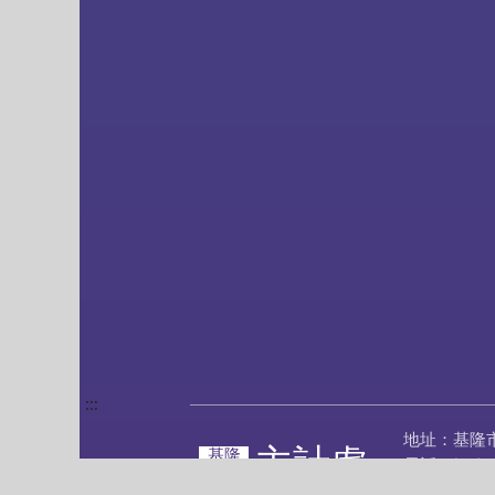
:::
地址：基隆
主計處
基隆
電話：(02)2
市政府
傳真：(02)2