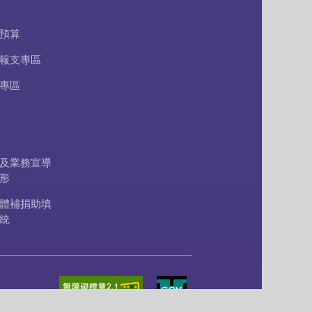
預算
報支專區
專區
及業務宣導
形
體補捐助填
統