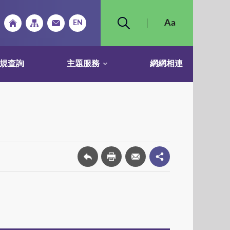
規查詢
主題服務
網網相連