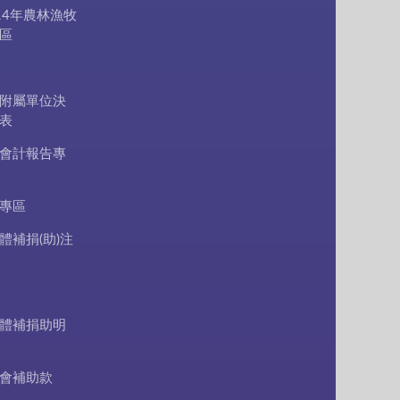
14年農林漁牧
區
附屬單位決
表
會計報告專
專區
體補捐(助)注
體補捐助明
會補助款