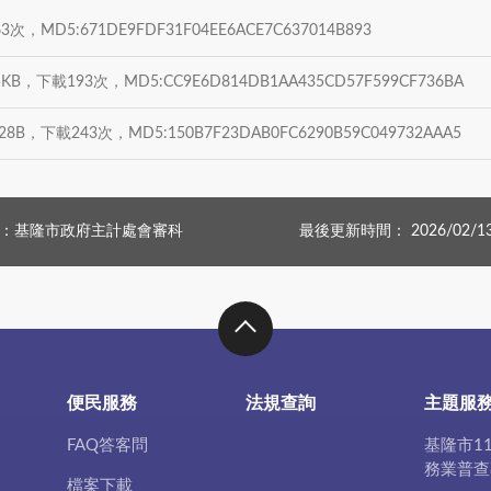
次，MD5:671DE9FDF31F04EE6ACE7C637014B893
5KB，下載193次，MD5:CC9E6D814DB1AA435CD57F599CF736BA
28B，下載243次，MD5:150B7F23DAB0FC6290B59C049732AAA5
：基隆市政府主計處會審科
最後更新時間： 2026/02/1
便民服務
法規查詢
主題服
FAQ答客問
基隆市1
務業普查
檔案下載