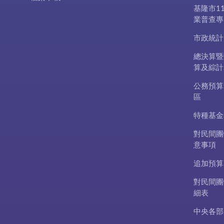
基隆市1
業普查專
市政統計
總決算暨
算及綜計
公務預算
區
特種基金
對民間團
意事項
追加預算
對民間團
細表
中央各部