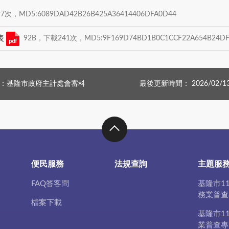
次，MD5:6089DAD42B26B425A36414406DFA0D44
表
92B，下載241次，MD5:9F169D74BD1B0C1CCF22A654B24DF
：基隆市政府主計處會審科
最後更新時間： 2026/02/1
便民服務
法規查詢
主題服
FAQ答客問
基隆市1
務業普查
檔案下載
基隆市1
業普查專