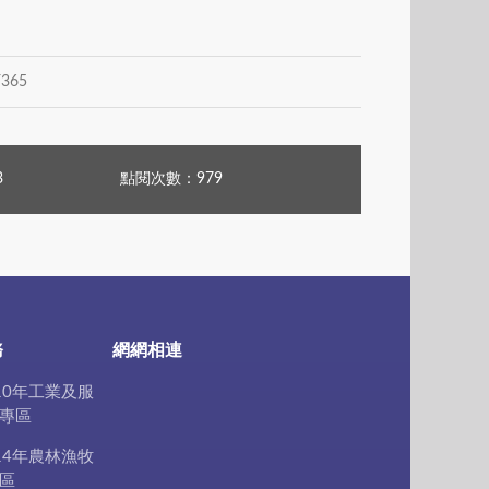
365
3
點閱次數：979
務
網網相連
10年工業及服
專區
14年農林漁牧
區