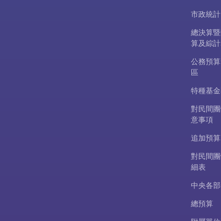
市政統計
總決算暨
算及綜計
公務預算
區
特種基金
對民間團
意事項
追加預算
對民間團
細表
中央各部
總預算