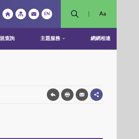
規查詢
主題服務
網網相連