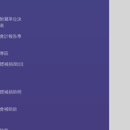
附屬單位決
表
會計報告專
專區
體補捐(助)注
體補捐助明
會補助款