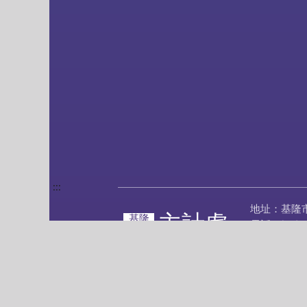
:::
地址：基隆
主計處
基隆
電話：(02)2
市政府
傳真：(02)2
隱私權政策
網站安全政策
©基隆市政府 版權所有 建議使用 Chrome