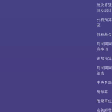
總決算暨
算及綜計
公務預算
區
特種基金
對民間團
意事項
追加預算
對民間團
細表
中央各部
總預算
附屬單位
友善經費