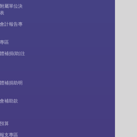
附屬單位決
表
會計報告專
專區
體補捐(助)注
體補捐助明
會補助款
預算
報支專區