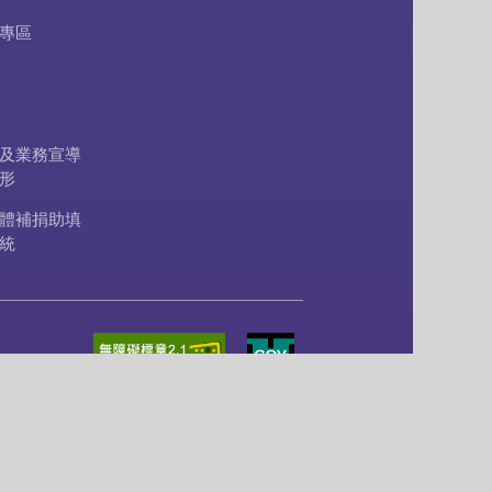
專區
及業務宣導
形
體補捐助填
統
更新日期：
2026/08/06
累計瀏覽人次：
56598