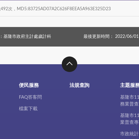
492次，MD5:83725AD07A2C626F8EEA5A963E325D23
：基隆市政府主計處歲計科
最後更新時間： 2022/06/01
便民服務
法規查詢
主題服
FAQ答客問
基隆市1
務業普查
檔案下載
基隆市1
業普查專
市政統計