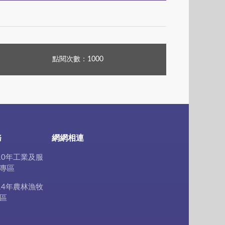
點閱次數：1000
務
網網相連
10年工業及服
專區
14年農林漁牧
區