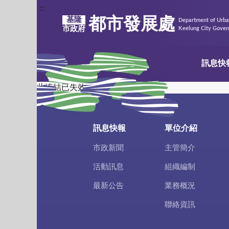
:::
都市發展處
基隆
Department of Urb
市政府
Keelung City Gove
訊息快
此連結已失效
訊息快報
單位介紹
市政新聞
主管簡介
活動訊息
組織編制
最新公告
業務概況
聯絡資訊