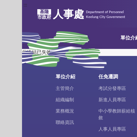
:::
人事處
基隆
Department of Personnel
市政府
Keelung City Government
單位介
此連結已失效
單位介紹
任免遷調
主管簡介
考試分發專區
組織編制
新進人員專區
業務概況
中小學教師薪給核
敘
聯絡資訊
人事人員專區