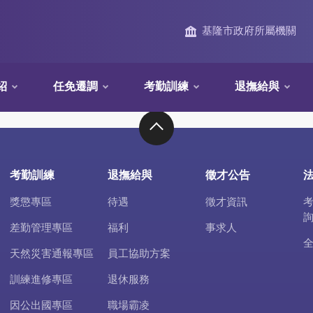
基隆市政府所屬機關
紹
任免遷調
考勤訓練
退撫給與
考勤訓練
退撫給與
徵才公告
獎懲專區
待遇
徵才資訊
差勤管理專區
福利
事求人
天然災害通報專區
員工協助方案
訓練進修專區
退休服務
因公出國專區
職場霸凌