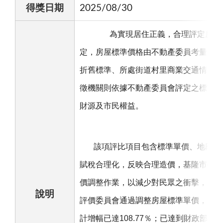
得獎日期
2025/08/30
為實現居住正義，合理評定房屋稅
定，房屋標準價格由不動產委員考量房屋
折舊標準、所處街道村里商業交通情形，
徵機關則依據不動產委員會評定之標準核
財源及市民權益。
該項評比項目包含標準單價、地段率
賦稅合理化，反映合理造價，基隆市採分
價調整作業，以減少對民眾之衝擊，114
說明
評價委員會通過調整房屋標準單價，
114
計增幅已達
108.77
％；已
達到財政部訂