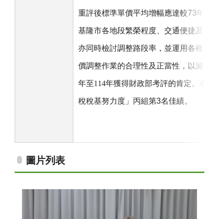
重評後
標準單價平均增幅應達較
73
年
10
基隆市各地段繁榮程度、交通便捷及房屋
亦同時檢討調整路段率，並運用各種宣導
價調整作業的合理性及正當性，以減少民
年至114年獲得財政部考評
的肯定。
名列
稅稅基努力度」丙組第
3
名佳績。
圖片列表