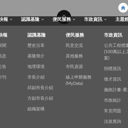
快報
認識基隆
便民服務
市政資訊
主題
快報
認識基隆
便民服務
市政資訊
新聞
歷史沿革
民意交流
公共工程標
(100萬以
訊息
基隆簡介
其他服務
案)
公告
地理環境
市民資源
招標資訊
市刊
市長介紹
線上申辦服務
徵才資訊
(MyData)
邱副市長介紹
施政計畫-重
方副市長介紹
市政統計
組織架構
常見問題
法規查詢