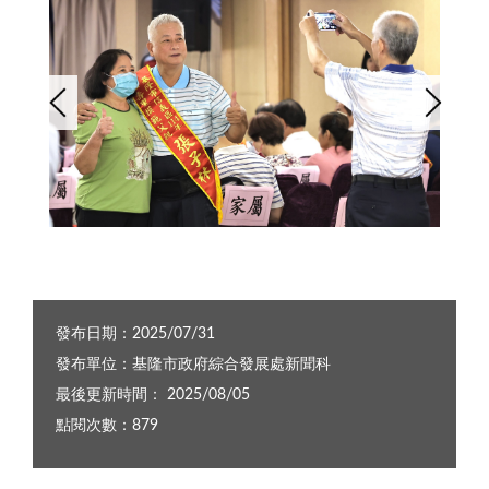
模範父親，向大家致上最崇高的敬意 (4)
基隆市信義區公所在北都飯店舉辦「114年模範父親表揚大會」 (8)
發布日期：2025/07/31
發布單位：基隆市政府綜合發展處新聞科
最後更新時間： 2025/08/05
點閱次數：879