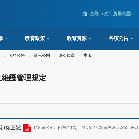
基隆市政府所屬機關
掌
教育政策
教育資源
各項公告
各項公告
資訊公開
法令規章
本市
及維護管理規定
(修正版)
113.66KB，下載611次，MD5:277356ACECC362DECD