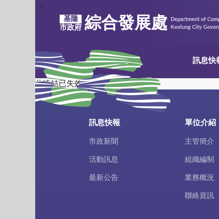
:::
綜合發展處
基隆
Department of Com
市政府
Keelung City Gove
訊息快
此連結已失效
訊息快報
單位介紹
市政新聞
主管簡介
活動訊息
組織編制
最新公告
業務概況
聯絡資訊