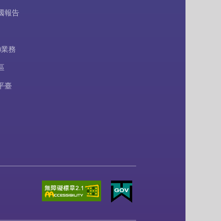
國報告
)業務
區
平臺