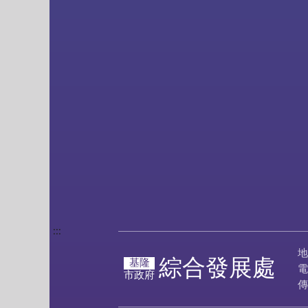
:::
地
綜合發展處
基隆
電
市政府
傳