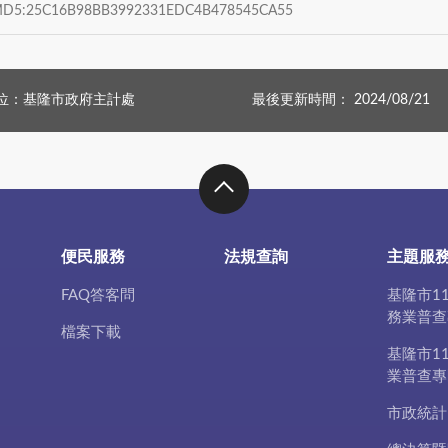
:25C16B98BB3992331EDC4B478545CA55
位：基隆市政府主計處
最後更新時間： 2024/08/21
便民服務
法規查詢
主題服
FAQ答客問
基隆市1
務業普查
檔案下載
基隆市1
業普查專
市政統計