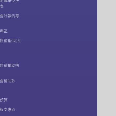
附屬單位決
表
會計報告專
專區
體補捐(助)注
體補捐助明
會補助款
預算
報支專區