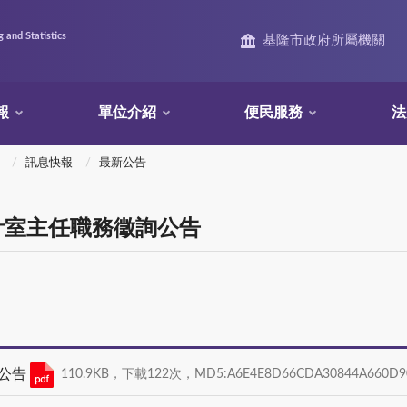
 and Statistics
基隆市政府所屬機關
報
單位介紹
便民服務
法
訊息快報
最新公告
計室主任職務徵詢公告
詢公告
110.9KB，下載122次，MD5:A6E4E8D66CDA30844A660D9