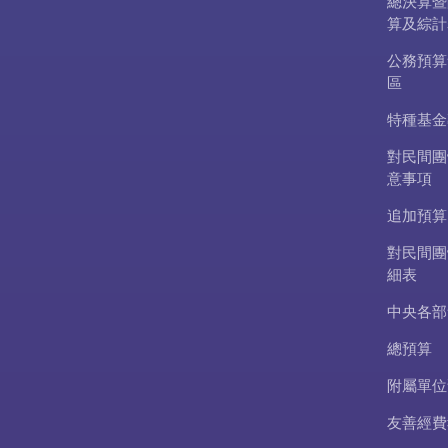
總決算暨
算及綜計
公務預算
區
特種基金
對民間團
意事項
追加預算
對民間團
細表
中央各部
總預算
附屬單位
友善經費