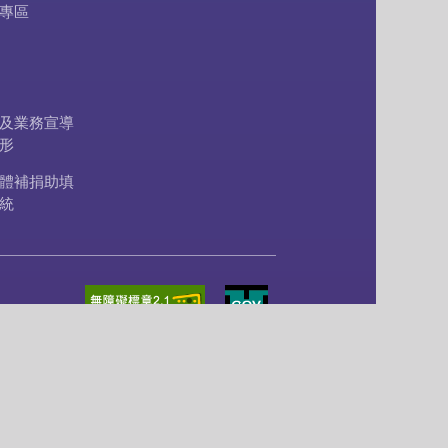
專區
及業務宣導
形
體補捐助填
統
更新日期：
2026/08/06
累計瀏覽人次：
56588