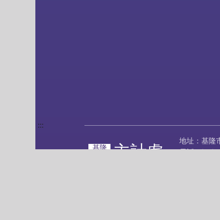
:::
地址：基隆
主計處
基隆
電話：(02)2
市政府
傳真：(02)2
隱私權政策
網站安全政策
©基隆市政府 版權所有 建議使用 Chrome