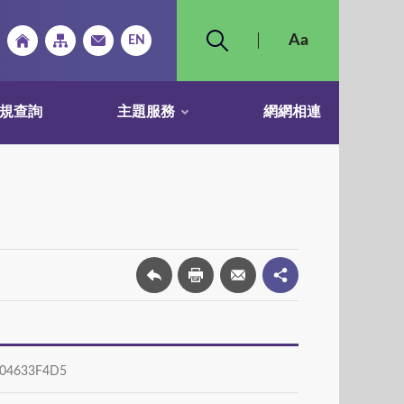
規查詢
主題服務
網網相連
04633F4D5